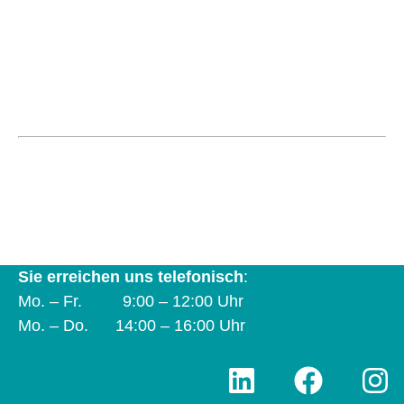
Koordinierungsstelle und Verbund Frau &
Betrieb e. V.
Natruper-Tor-Wall 2 A | 49076 Osnabrück | Tel.
0541 323-2930
info@frau-und-betrieb-os.de
Sie erreichen uns telefonisch
:
Mo. – Fr. 9:00 – 12:00 Uhr
Mo. – Do. 14:00 – 16:00 Uhr