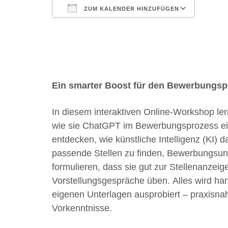
ZUM KALENDER HINZUFÜGEN
ICS herunterladen
Google Kalender
iCalendar
Office 365
Outlook Live
Ein smarter Boost für den Bewerbungsp
In diesem interaktiven Online-Workshop le
wie sie ChatGPT im Bewerbungsprozess ei
entdecken, wie künstliche Intelligenz (KI) da
passende Stellen zu finden, Bewerbungsun
formulieren, dass sie gut zur Stellenanzei
Vorstellungsgespräche üben. Alles wird ha
eigenen Unterlagen ausprobiert – praxisnah
Vorkenntnisse.