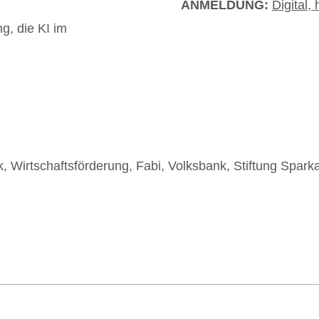
ANMELDUNG:
Digital,
g, die KI im
& Betrieb e. V.
| Tel. 0541 323-2930