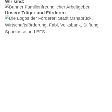
Wir sind:
Unsere Träger und Förderer:
Koordinierungsstelle und Verbund Frau &
Betrieb e. V.
Natruper-Tor-Wall 2 A | 49076 Osnabrück | Tel.
0541 323-2930
info@frau-und-betrieb-os.de