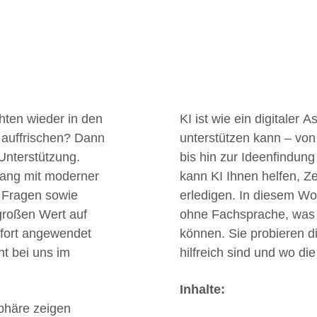
e Kalender
iCalendar
hten wieder in den
KI ist wie ein digitaler 
 auffrischen? Dann
unterstützen kann – von
Unterstützung.
bis hin zur Ideenfindun
ang mit moderner
kann KI Ihnen helfen, Ze
 Fragen sowie
erledigen. In diesem Wo
großen Wert auf
ohne Fachsprache, was K
ofort angewendet
können. Sie probieren di
t bei uns im
hilfreich sind und wo di
Inhalte:
phäre zeigen