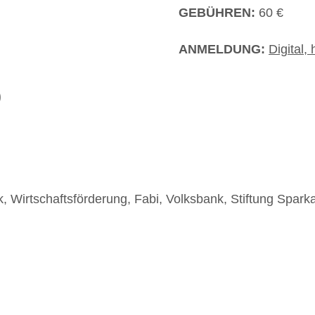
GEBÜHREN:
60 €
ANMELDUNG:
Digital,
)
& Betrieb e. V.