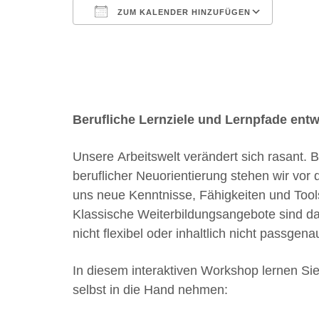
ZUM KALENDER HINZUFÜGEN
ICS herunterladen
Google Kalender
iCalendar
Office 365
Outlook Live
Berufliche Lernziele und Lernpfade entw
Unsere Arbeitswelt verändert sich rasant.
beruflicher Neuorientierung stehen wir vor
uns neue Kenntnisse, Fähigkeiten und Tool
Klassische Weiterbildungsangebote sind dafür
nicht flexibel oder inhaltlich nicht passgena
In diesem interaktiven Workshop lernen Sie
selbst in die Hand nehmen: