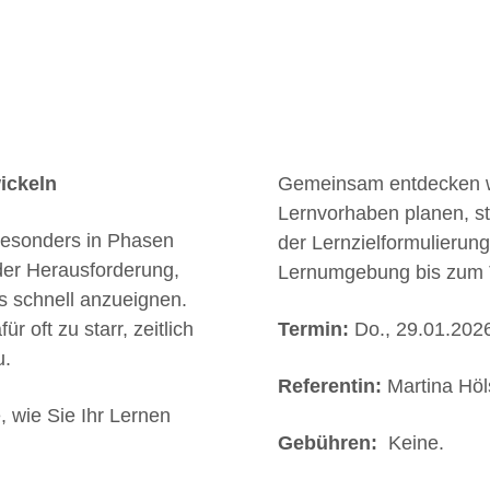
ickeln
Gemeinsam entdecken wi
Lernvorhaben planen, st
 Besonders in Phasen
der Lernzielformulierun
 der Herausforderung,
Lernumgebung bis zum Tr
s schnell anzueignen.
 oft zu starr, zeitlich
Termin:
Do., 29.01.2026
u.
Referentin:
Martina Höl
, wie Sie Ihr Lernen
Gebühren:
Keine.