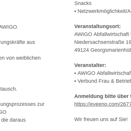
Snacks
• Netzwerkmöglichkeit/
Veranstaltungsort:
r AWIGO.
AWIGO Abfallwirtschaf
rungskräfte aus
Niedersachsenstraße 1
49124 Georgsmarienhüt
gen von weiblichen
Veranstalter:
• AWIGO Abfallwirtscha
• Verbund Frau & Betrieb
stausch.
Anmeldung bitte über 
klungsprozesses zur
https://eveeno.com/26
IGO
Wir freuen uns auf Sie!
 die daraus