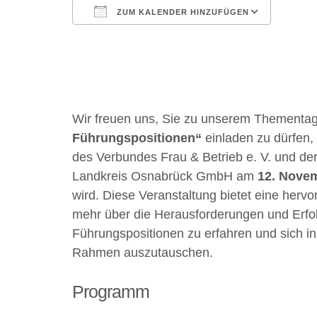
ZUM KALENDER HINZUFÜGEN
ICS herunterladen
Google Kalender
iCalendar
Office 365
Outlook Live
Wir freuen uns, Sie zu unserem Thementa
Führungspositionen“
einladen zu dürfen,
des Verbundes Frau & Betrieb e. V. und de
Landkreis Osnabrück GmbH am
12. Nove
wird. Diese Veranstaltung bietet eine herv
mehr über die Herausforderungen und Erfo
Führungspositionen zu erfahren und sich in
Rahmen auszutauschen.
Programm