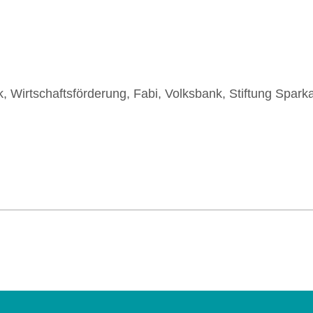
& Betrieb e. V.
| Tel. 0541 323-2930