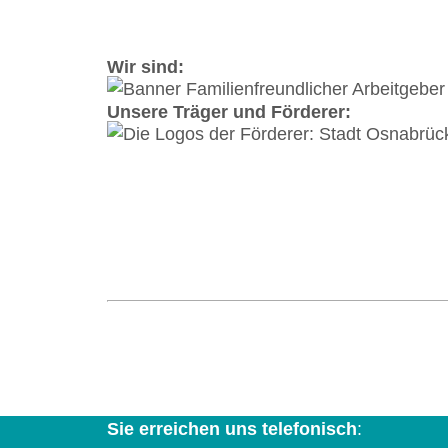
Wir sind:
Unsere Träger und Förderer:
Koordinierungsstelle und Verbund Frau 
Natruper-Tor-Wall 2 A | 49076 Osnabrück 
info@frau-und-betrieb-os.de
Sie erreichen uns telefonisch
: