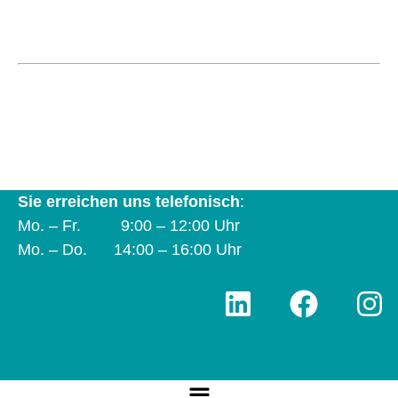
Koordinierungsstelle und Verbund Frau &
Betrieb e. V.
Natruper-Tor-Wall 2 A | 49076 Osnabrück | Tel.
0541 323-2930
info@frau-und-betrieb-os.de
Sie erreichen uns telefonisch
:
Mo. – Fr. 9:00 – 12:00 Uhr
Mo. – Do. 14:00 – 16:00 Uhr