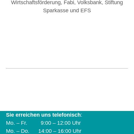
Koordinierungsstelle und Verbund Frau &
Betrieb e. V.
Natruper-Tor-Wall 2 A | 49076 Osnabrück | Tel.
0541 323-2930
info@frau-und-betrieb-os.de
Sie erreichen uns telefonisch
:
Mo. – Fr. 9:00 – 12:00 Uhr
Mo. – Do. 14:00 – 16:00 Uhr