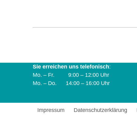
Koordinierungsstelle und Verbund Frau 
Natruper-Tor-Wall 2 A | 49076 Osnabrück 
info@frau-und-betrieb-os.de
Sie erreichen uns telefonisch
:
Mo. – Fr. 9:00 – 12:00 Uhr
Mo. – Do. 14:00 – 16:00 Uhr
Impressum
Datenschutzerklärung