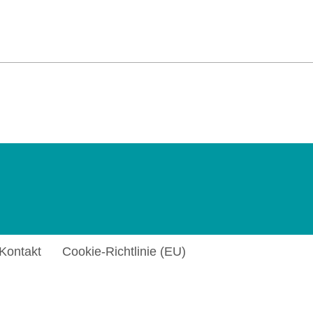
& Betrieb e. V.
| Tel. 0541 323-2930
Kontakt
Cookie-Richtlinie (EU)