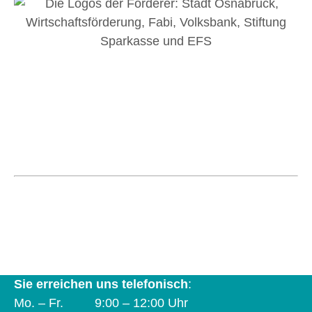
Koordinierungsstelle und Verbund Frau &
Betrieb e. V.
Natruper-Tor-Wall 2 A | 49076 Osnabrück | Tel.
0541 323-2930
info@frau-und-betrieb-os.de
Sie erreichen uns telefonisch
:
Mo. – Fr. 9:00 – 12:00 Uhr